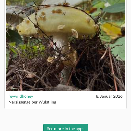
feywildhoney
8. Januar 2026
Narzissengelber Wulstling
See more in the apps