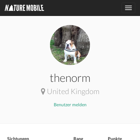
Toggl
navig
thenorm
United Kingdom
Benutzer melden
Sichtungen
Rang
Punkte