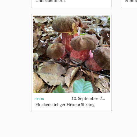
Unbekannte Art
Somme
esox
10. September 2021
Flockenstieliger Hexenröhrling