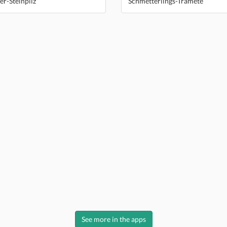
r-Steinpilz
Schmetterlings-Tramete
See more in the apps