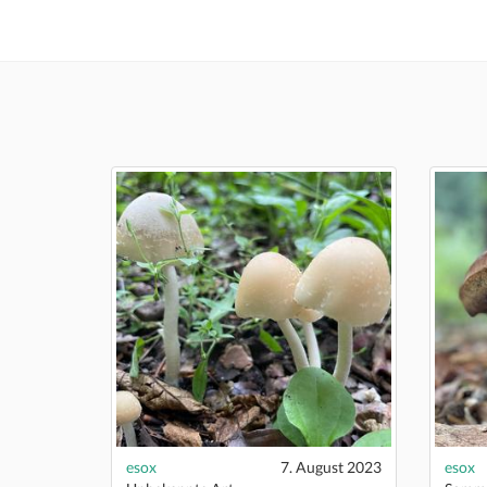
esox
7. August 2023
esox