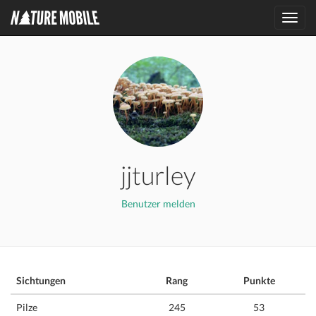
Toggl
navig
jjturley
Benutzer melden
Sichtungen
Rang
Punkte
Pilze
245
53