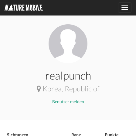
Toggl
navig
realpunch
Korea, Republic of
Benutzer melden
Sichtungen
Rang
Punkte