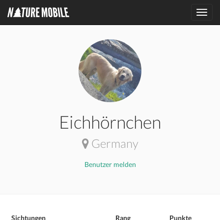
Toggl
navig
Eichhörnchen
Germany
Benutzer melden
Sichtungen
Rang
Punkte