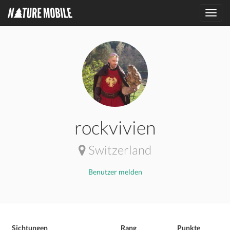
Toggl
navig
rockvivien
Switzerland
Benutzer melden
Sichtungen
Rang
Punkte