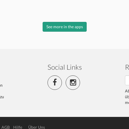
See more in the apps
Social Links
R
en
Ab
 zu
üb
me
AGB
Hilfe
Über Uns