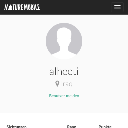
Toggl
navig
alheeti
Iraq
Benutzer melden
Sichtungen
Rang
Punkte