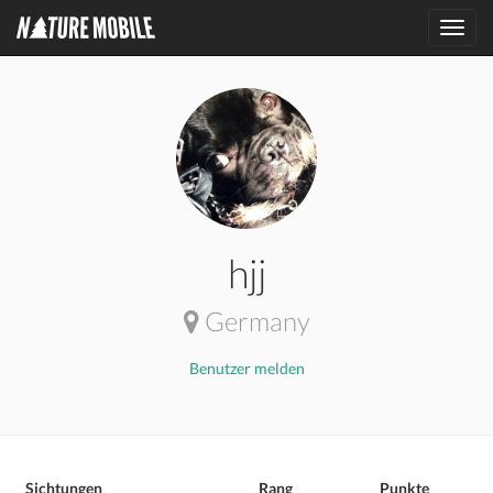
Toggl
navig
hjj
Germany
Benutzer melden
Sichtungen
Rang
Punkte