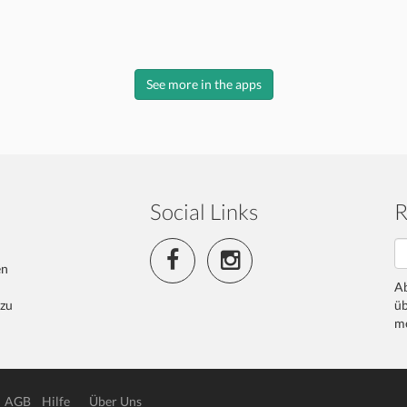
See more in the apps
Social Links
R
en
Ab
 zu
üb
me
AGB
Hilfe
Über Uns