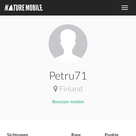
Toggl
navig
Petru71
Finland
Benutzer melden
Sichtungen
Rang
Punkte