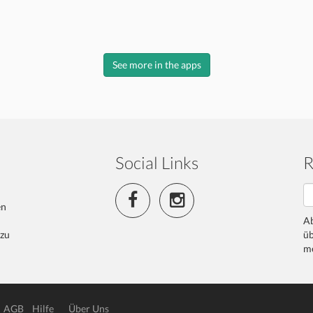
See more in the apps
Social Links
R
en
Ab
 zu
üb
me
AGB
Hilfe
Über Uns