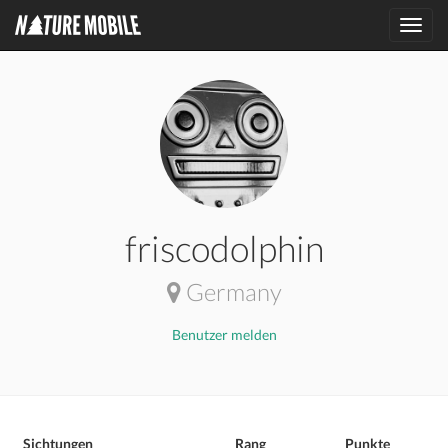
Toggl
navig
friscodolphin
Germany
Benutzer melden
Sichtungen
Rang
Punkte