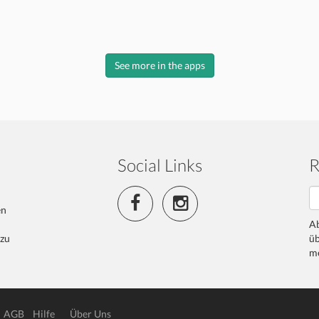
See more in the apps
Social Links
R
en
Ab
 zu
üb
me
AGB
Hilfe
Über Uns