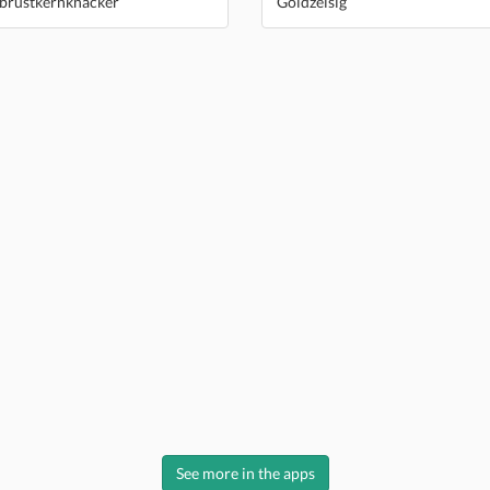
brustkernknacker
Goldzeisig
See more in the apps