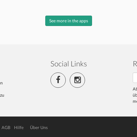
See more in the apps
Social Links
R
en
Ab
 zu
üb
me
AGB
Hilfe
Über Uns