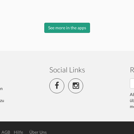
See more in the apps
Social Links
R
en
Ab
 zu
üb
me
AGB
Hilfe
Über Uns