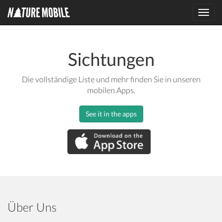
Toggl
navig
Sichtungen
Die vollständige Liste und mehr finden Sie in unseren
mobilen Apps.
See it in the apps
Über Uns