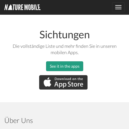
Toggl
navig
Sichtungen
Die vollständige Liste und mehr finden Sie in unseren
mobilen Apps.
See it in the apps
Über Uns