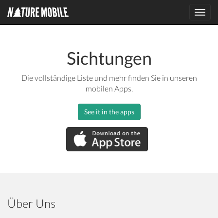
Toggl
navig
Sichtungen
Die vollständige Liste und mehr finden Sie in unseren
mobilen Apps.
See it in the apps
Über Uns