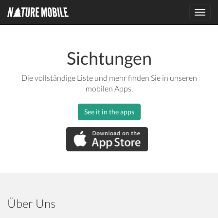
Toggl
navig
Sichtungen
Die vollständige Liste und mehr finden Sie in unseren
mobilen Apps.
See it in the apps
Über Uns