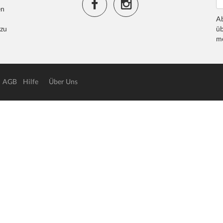
en
Ab
 zu
üb
me
AGB
Hilfe
Über Uns