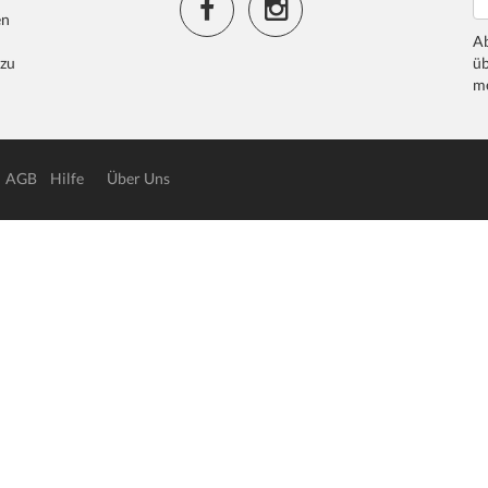
en
Ab
 zu
üb
me
AGB
Hilfe
Über Uns