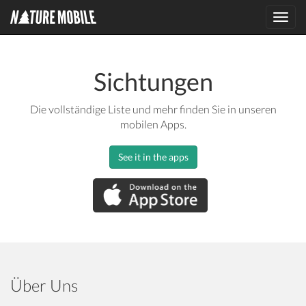
Toggl
navig
Sichtungen
Die vollständige Liste und mehr finden Sie in unseren
mobilen Apps.
See it in the apps
Über Uns