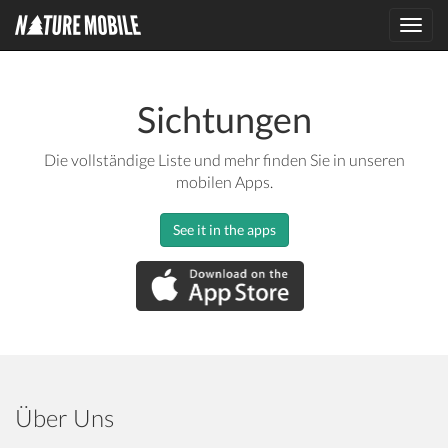
Toggl
navig
Sichtungen
Die vollständige Liste und mehr finden Sie in unseren
mobilen Apps.
See it in the apps
Über Uns