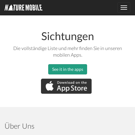
Toggl
navig
Sichtungen
Die vollständige Liste und mehr finden Sie in unseren
mobilen Apps.
See it in the apps
Über Uns