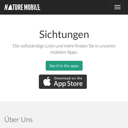
Toggl
navig
Sichtungen
Die vollständige Liste und mehr finden Sie in unseren
mobilen Apps.
See it in the apps
Über Uns