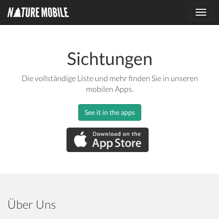
Toggl
navig
Sichtungen
Die vollständige Liste und mehr finden Sie in unseren
mobilen Apps.
See it in the apps
Über Uns