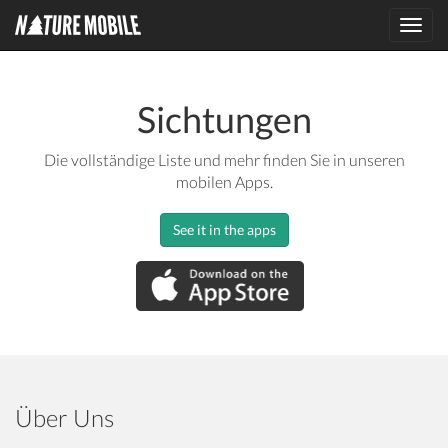
Toggl
navig
Sichtungen
Die vollständige Liste und mehr finden Sie in unseren
mobilen Apps.
See it in the apps
Über Uns