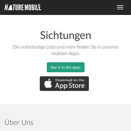
Toggl
navig
Sichtungen
Die vollständige Liste und mehr finden Sie in unseren
mobilen Apps.
See it in the apps
Über Uns