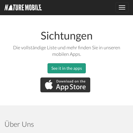
Toggl
navig
Sichtungen
Die vollständige Liste und mehr finden Sie in unseren
mobilen Apps.
See it in the apps
Über Uns