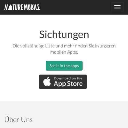
Toggl
navig
Sichtungen
Die vollständige Liste und mehr finden Sie in unseren
mobilen Apps.
See it in the apps
Über Uns