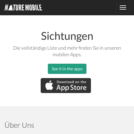
Toggl
navig
Sichtungen
Die vollständige Liste und mehr finden Sie in unseren
mobilen Apps.
See it in the apps
Über Uns