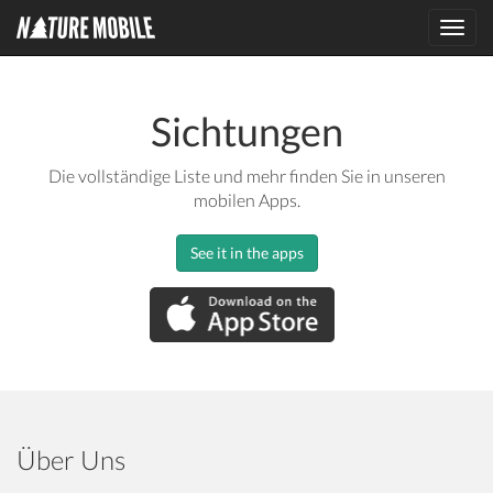
Toggl
navig
Sichtungen
Die vollständige Liste und mehr finden Sie in unseren
mobilen Apps.
See it in the apps
Über Uns