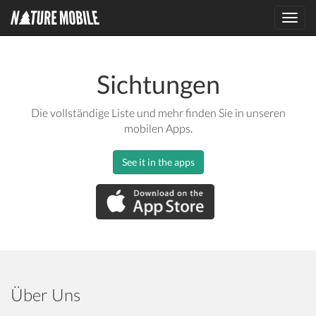
Toggl
navig
Sichtungen
Die vollständige Liste und mehr finden Sie in unseren
mobilen Apps.
See it in the apps
Über Uns