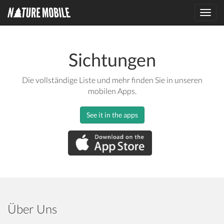
Toggl
navig
Sichtungen
Die vollständige Liste und mehr finden Sie in unseren
mobilen Apps.
See it in the apps
Über Uns