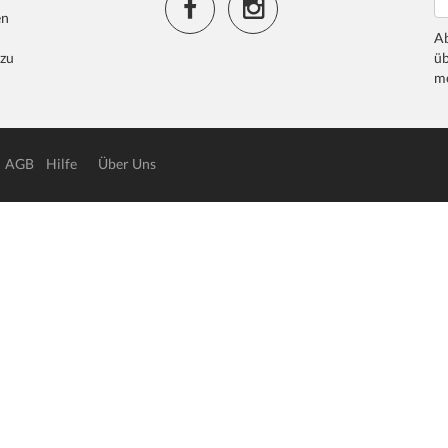
en
Ab
 zu
üb
me
AGB
Hilfe
Über Uns