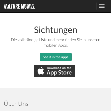
Toggl
navig
Sichtungen
Die vollständige Liste und mehr finden Sie in unseren
mobilen Apps.
See it in the apps
Über Uns