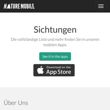
Toggl
navig
Sichtungen
Die vollständige Liste und mehr finden Sie in unseren
mobilen Apps.
See it in the apps
Über Uns