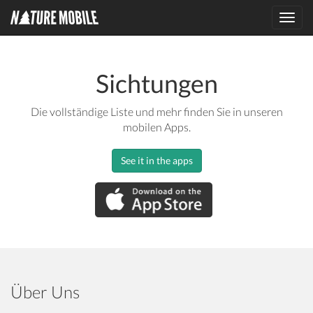
Toggl
navig
Sichtungen
Die vollständige Liste und mehr finden Sie in unseren
mobilen Apps.
See it in the apps
Über Uns