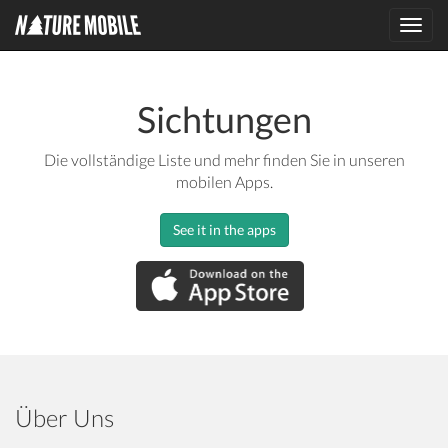
Toggl
navig
Sichtungen
Die vollständige Liste und mehr finden Sie in unseren
mobilen Apps.
See it in the apps
Über Uns