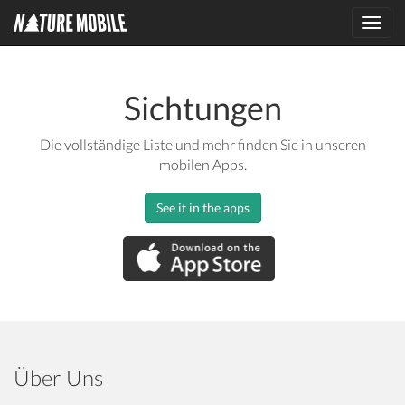
Toggl
navig
Sichtungen
Die vollständige Liste und mehr finden Sie in unseren
mobilen Apps.
See it in the apps
Über Uns