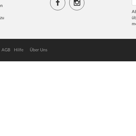
en
Ab
 zu
üb
me
AGB
Hilfe
Über Uns