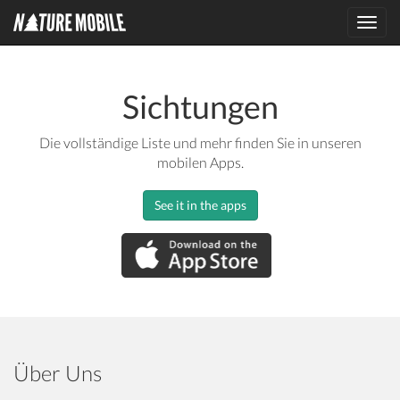
Toggl
navig
Sichtungen
Die vollständige Liste und mehr finden Sie in unseren
mobilen Apps.
See it in the apps
Über Uns