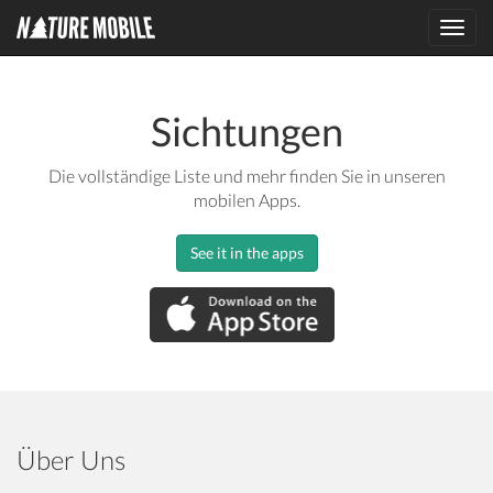
Toggl
navig
Sichtungen
Die vollständige Liste und mehr finden Sie in unseren
mobilen Apps.
See it in the apps
Über Uns