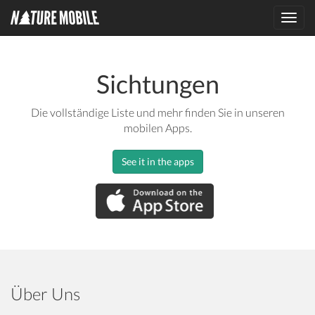
Toggl
navig
Sichtungen
Die vollständige Liste und mehr finden Sie in unseren
mobilen Apps.
See it in the apps
Über Uns