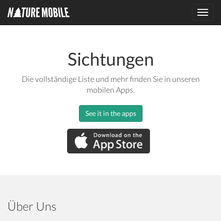
Toggl
navig
Sichtungen
Die vollständige Liste und mehr finden Sie in unseren
mobilen Apps.
See it in the apps
Über Uns