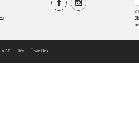
en
Ab
 zu
üb
me
AGB
Hilfe
Über Uns