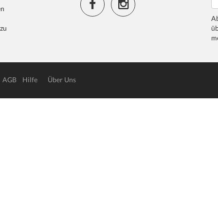
en
Ab
 zu
üb
me
AGB
Hilfe
Über Uns